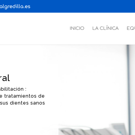
lgredilla.es
INICIO
LA CLÍNICA
EQ
al
ilitación :
 tratamientos de
sus dientes sanos