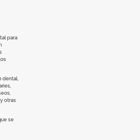
tal para
n
s
los
 dental,
ries,
seos,
y otras
 que se