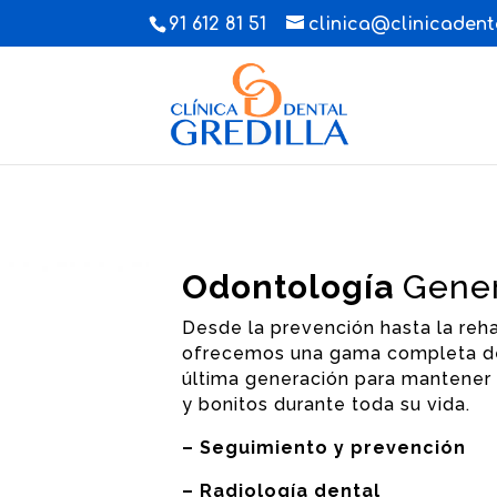
91 612 81 51
clinica@clinicadenta
Odontología
Gener
Desde la prevención hasta la rehab
ofrecemos una gama completa de
última generación para mantener 
y bonitos durante toda su vida.
– Seguimiento y prevención
– Radiología dental